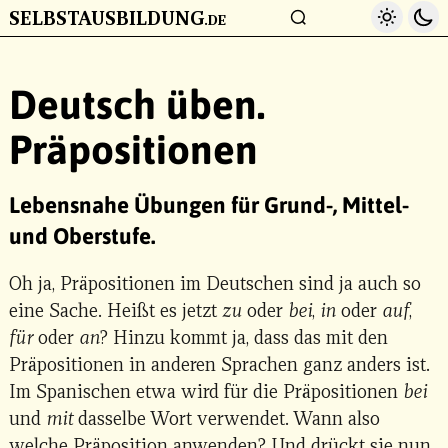
SELBSTAUSBILDUNG
Light 
Da
.DE
ZUM HAUPTINHALT
Deutsch üben.
Präpositionen
Lebensnahe Übungen für Grund-, Mittel-
und Oberstufe.
Oh ja, Präpositionen im Deutschen sind ja auch so
eine Sache. Heißt es jetzt
zu
oder
bei
,
in
oder
auf
,
für
oder
an
? Hinzu kommt ja, dass das mit den
Präpositionen in anderen Sprachen ganz anders ist.
Im Spanischen etwa wird für die Präpositionen
bei
und
mit
dasselbe Wort verwendet. Wann also
welche Präposition anwenden? Und drückt sie nun